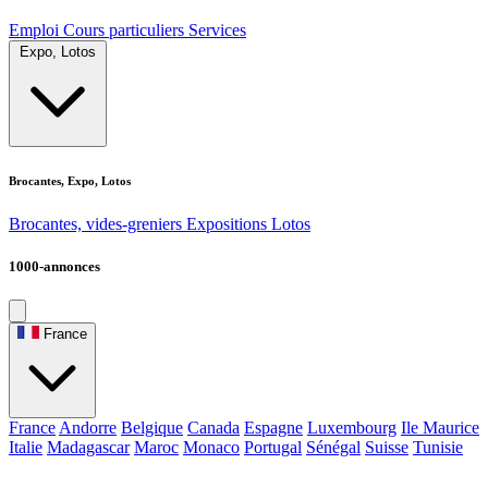
Emploi
Cours particuliers
Services
Expo, Lotos
Brocantes, Expo, Lotos
Brocantes, vides-greniers
Expositions
Lotos
1000-annonces
France
France
Andorre
Belgique
Canada
Espagne
Luxembourg
Ile Maurice
Italie
Madagascar
Maroc
Monaco
Portugal
Sénégal
Suisse
Tunisie