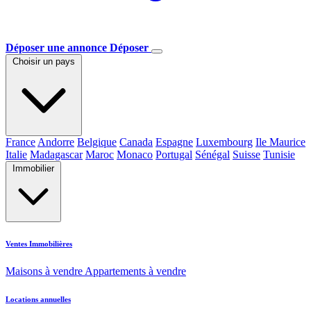
Déposer une annonce
Déposer
Choisir un pays
France
Andorre
Belgique
Canada
Espagne
Luxembourg
Ile Maurice
Italie
Madagascar
Maroc
Monaco
Portugal
Sénégal
Suisse
Tunisie
Immobilier
Ventes Immobilières
Maisons à vendre
Appartements à vendre
Locations annuelles