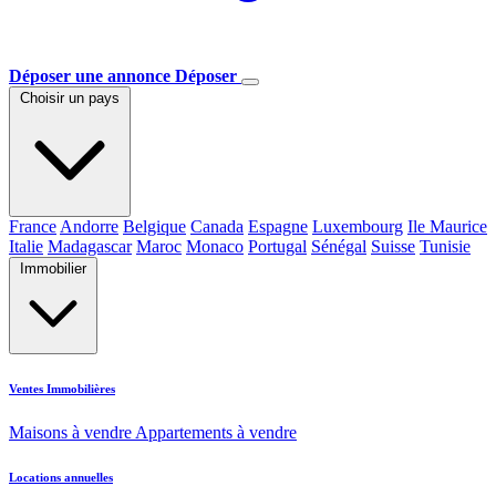
Déposer une annonce
Déposer
Choisir un pays
France
Andorre
Belgique
Canada
Espagne
Luxembourg
Ile Maurice
Italie
Madagascar
Maroc
Monaco
Portugal
Sénégal
Suisse
Tunisie
Immobilier
Ventes Immobilières
Maisons à vendre
Appartements à vendre
Locations annuelles