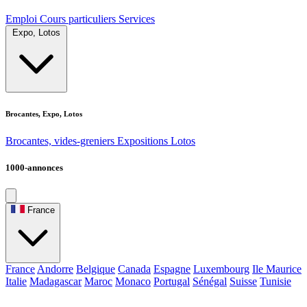
Emploi
Cours particuliers
Services
Expo, Lotos
Brocantes, Expo, Lotos
Brocantes, vides-greniers
Expositions
Lotos
1000-annonces
France
France
Andorre
Belgique
Canada
Espagne
Luxembourg
Ile Maurice
Italie
Madagascar
Maroc
Monaco
Portugal
Sénégal
Suisse
Tunisie