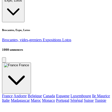
Expo, Lotos
Brocantes, Expo, Lotos
Brocantes, vides-greniers
Expositions
Lotos
1000-annonces
France
France
Andorre
Belgique
Canada
Espagne
Luxembourg
Ile Maurice
Italie
Madagascar
Maroc
Monaco
Portugal
Sénégal
Suisse
Tunisie