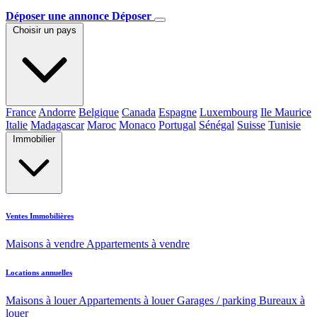
Déposer une annonce
Déposer
Choisir un pays
France
Andorre
Belgique
Canada
Espagne
Luxembourg
Ile Maurice
Italie
Madagascar
Maroc
Monaco
Portugal
Sénégal
Suisse
Tunisie
Immobilier
Ventes Immobilières
Maisons à vendre
Appartements à vendre
Locations annuelles
Maisons à louer
Appartements à louer
Garages / parking
Bureaux à
louer