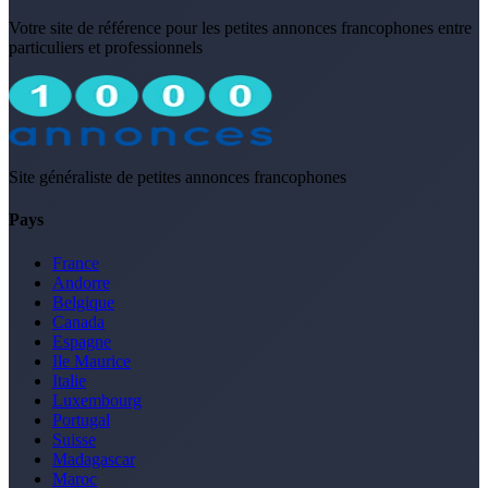
Votre site de référence pour les petites annonces francophones entre
particuliers et professionnels
Site généraliste de petites annonces francophones
Pays
France
Andorre
Belgique
Canada
Espagne
Ile Maurice
Italie
Luxembourg
Portugal
Suisse
Madagascar
Maroc