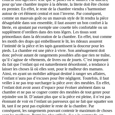
pour qu’une chambre inspire à la détente, la literie doit être choisie
en premier. En effet, le reste de la chambre viendra s’harmoniser
autour de cet élément central et non l’inverse. Par conséquent,
comme un mauvais goût ou un mauvais style de lit rendra la pièce
désagréable dans son ensemble, il faut assurer un bon confort à la
literie, en ajoutant par exemple une couette très confortable ou un
supplément d’oreillers dans des tons légers. Les tissus sont
primordiaux dans la décoration de la chambre. En effet, tout comme
les motifs des draps qui embellissent le lit, les rideaux assurent
l’intimité de la pièce et les tapis garantissent la douceur pour les
pieds. La chambre est une pièce à vivre. Son aménagement doit
donc prévoir autant de rangements possibles afin que rien ne traîne,
qu’il s’agisse de vêtements, de livres ou de jouets. C’est important
du fait que l’enfant qui est naturellement désordonné, a tendance à
laisser les choses là où elles sont, pour le malheur des mamans.
Ainsi, en ayant un mobilier adéquat destiné à ranger ses affaires,
l’enfant n’aura pas d’excuses pour être négligent. Toutefois, il faut
veiller à ne pas trop surcharger la pièce avec des meubles. En effet,
l’enfant doit avoir assez d’espace pour évoluer aisément dans sa
chambre et ne pas se cogner contre des meubles de tout genre pour
rejoindre son lit. D’autant plus que si la pièce est pleine, il n’est pas
étonnant de voir en l’enfant un paresseux qui ne fait que squatter son
lit, tant il ne peut pas exploiter le reste de la chambre. Par
conséquent, les rangements pouvant contenir le maximum de choses