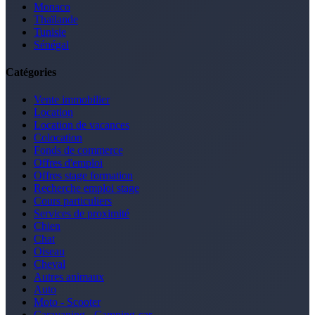
Monaco
Thaïlande
Tunisie
Sénégal
Catégories
Vente immobilier
Location
Location de vacances
Colocation
Fonds de commerce
Offres d'emploi
Offres stage formation
Recherche emploi stage
Cours particuliers
Services de proximité
Chien
Chat
Oiseau
Cheval
Autres animaux
Auto
Moto - Scooter
Caravaning - Camping-car