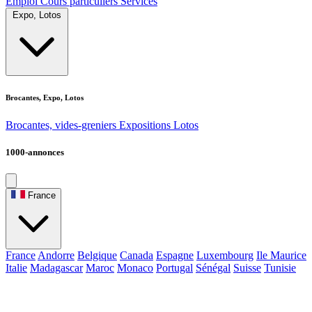
Emploi
Cours particuliers
Services
Expo, Lotos
Brocantes, Expo, Lotos
Brocantes, vides-greniers
Expositions
Lotos
1000-annonces
France
France
Andorre
Belgique
Canada
Espagne
Luxembourg
Ile Maurice
Italie
Madagascar
Maroc
Monaco
Portugal
Sénégal
Suisse
Tunisie