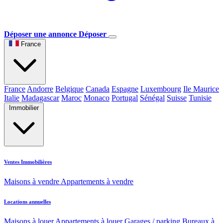
Déposer une annonce
Déposer
France
France
Andorre
Belgique
Canada
Espagne
Luxembourg
Ile Maurice
Italie
Madagascar
Maroc
Monaco
Portugal
Sénégal
Suisse
Tunisie
Immobilier
Ventes Immobilières
Maisons à vendre
Appartements à vendre
Locations annuelles
Maisons à louer
Appartements à louer
Garages / parking
Bureaux à