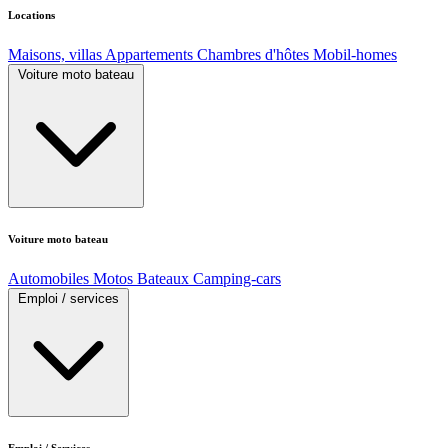
Locations
Maisons, villas
Appartements
Chambres d'hôtes
Mobil-homes
Voiture moto bateau
Voiture moto bateau
Automobiles
Motos
Bateaux
Camping-cars
Emploi / services
Emploi / Services