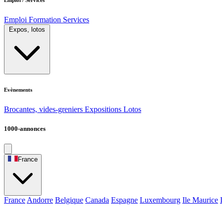
Emploi
Formation
Services
Expos, lotos
Evènements
Brocantes, vides-greniers
Expositions
Lotos
1000-annonces
France
France
Andorre
Belgique
Canada
Espagne
Luxembourg
Ile Maurice