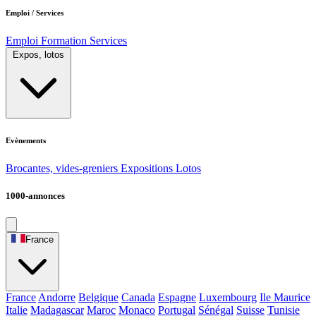
Emploi / Services
Emploi
Formation
Services
Expos, lotos
Evènements
Brocantes, vides-greniers
Expositions
Lotos
1000-annonces
France
France
Andorre
Belgique
Canada
Espagne
Luxembourg
Ile Maurice
Italie
Madagascar
Maroc
Monaco
Portugal
Sénégal
Suisse
Tunisie