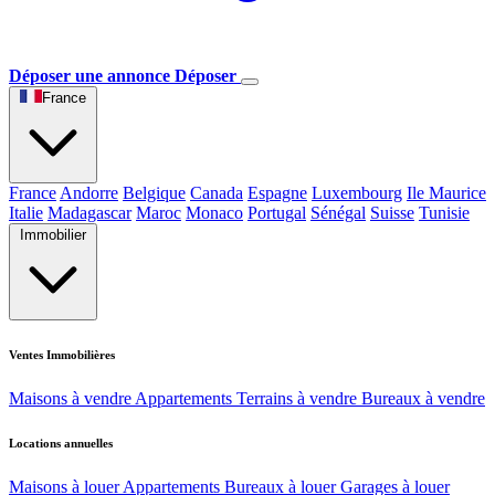
Déposer une annonce
Déposer
France
France
Andorre
Belgique
Canada
Espagne
Luxembourg
Ile Maurice
Italie
Madagascar
Maroc
Monaco
Portugal
Sénégal
Suisse
Tunisie
Immobilier
Ventes Immobilières
Maisons à vendre
Appartements
Terrains à vendre
Bureaux à vendre
Locations annuelles
Maisons à louer
Appartements
Bureaux à louer
Garages à louer