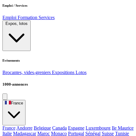
Emploi / Services
Emploi
Formation
Services
Expos, lotos
Evènements
Brocantes, vides-greniers
Expositions
Lotos
1000-annonces
France
France
Andorre
Belgique
Canada
Espagne
Luxembourg
Ile Maurice
Italie
Madagascar
Maroc
Monaco
Portugal
Sénégal
Suisse
Tunisie