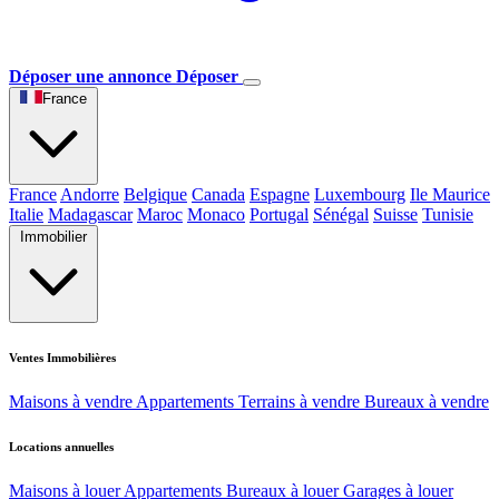
Déposer une annonce
Déposer
France
France
Andorre
Belgique
Canada
Espagne
Luxembourg
Ile Maurice
Italie
Madagascar
Maroc
Monaco
Portugal
Sénégal
Suisse
Tunisie
Immobilier
Ventes Immobilières
Maisons à vendre
Appartements
Terrains à vendre
Bureaux à vendre
Locations annuelles
Maisons à louer
Appartements
Bureaux à louer
Garages à louer