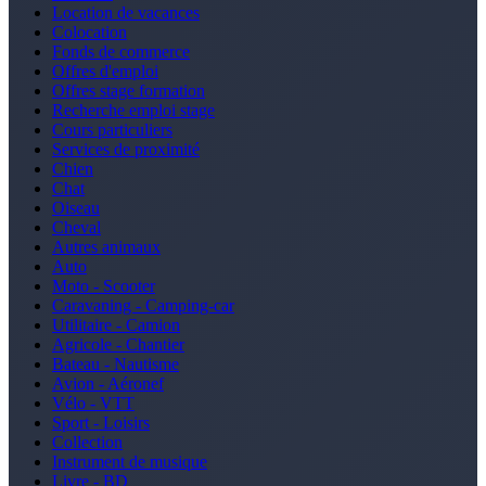
Location de vacances
Colocation
Fonds de commerce
Offres d'emploi
Offres stage formation
Recherche emploi stage
Cours particuliers
Services de proximité
Chien
Chat
Oiseau
Cheval
Autres animaux
Auto
Moto - Scooter
Caravaning - Camping-car
Utilitaire - Camion
Agricole - Chantier
Bateau - Nautisme
Avion - Aéronef
Vélo - VTT
Sport - Loisirs
Collection
Instrument de musique
Livre - BD