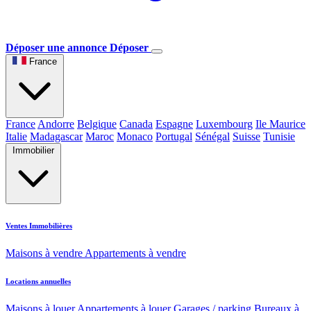
Déposer une annonce
Déposer
France
France
Andorre
Belgique
Canada
Espagne
Luxembourg
Ile Maurice
Italie
Madagascar
Maroc
Monaco
Portugal
Sénégal
Suisse
Tunisie
Immobilier
Ventes Immobilières
Maisons à vendre
Appartements à vendre
Locations annuelles
Maisons à louer
Appartements à louer
Garages / parking
Bureaux à