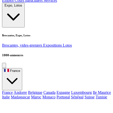
Emploi
Cours particuliers
Services
Expo, Lotos
Brocantes, Expo, Lotos
Brocantes, vides-greniers
Expositions
Lotos
1000-annonces
France
France
Andorre
Belgique
Canada
Espagne
Luxembourg
Ile Maurice
Italie
Madagascar
Maroc
Monaco
Portugal
Sénégal
Suisse
Tunisie