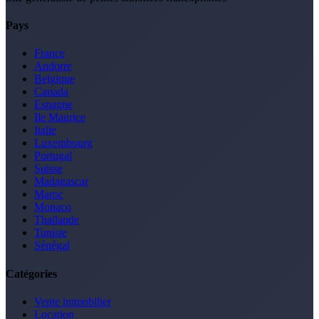
Pays
France
Andorre
Belgique
Canada
Espagne
Ile Maurice
Italie
Luxembourg
Portugal
Suisse
Madagascar
Maroc
Monaco
Thaïlande
Tunisie
Sénégal
Catégories
Vente immobilier
Location