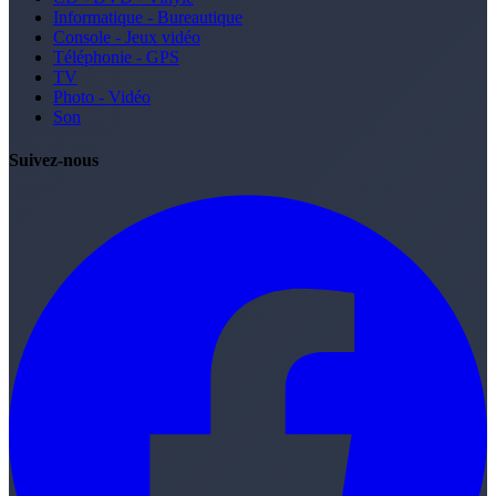
Informatique - Bureautique
Console - Jeux vidéo
Téléphonie - GPS
TV
Photo - Vidéo
Son
Suivez-nous