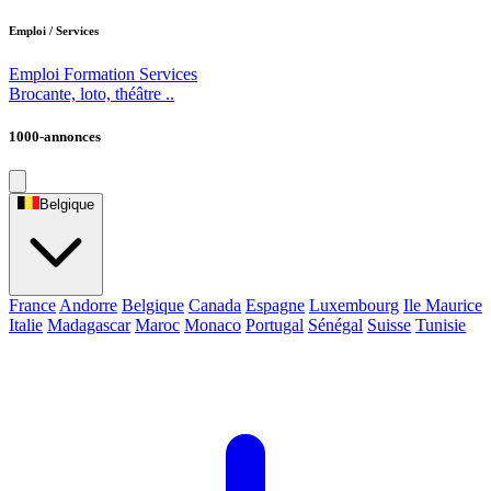
Emploi / Services
Emploi
Formation
Services
Brocante, loto, théâtre ..
1000-annonces
Belgique
France
Andorre
Belgique
Canada
Espagne
Luxembourg
Ile Maurice
Italie
Madagascar
Maroc
Monaco
Portugal
Sénégal
Suisse
Tunisie