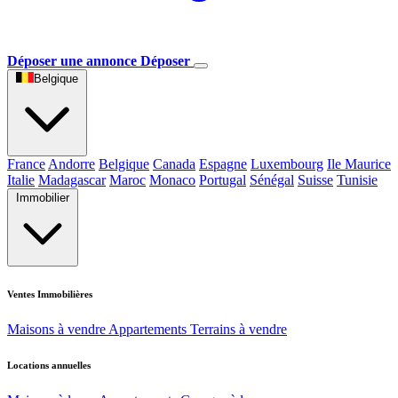
Déposer une annonce
Déposer
Belgique
France
Andorre
Belgique
Canada
Espagne
Luxembourg
Ile Maurice
Italie
Madagascar
Maroc
Monaco
Portugal
Sénégal
Suisse
Tunisie
Immobilier
Ventes Immobilières
Maisons à vendre
Appartements
Terrains à vendre
Locations annuelles