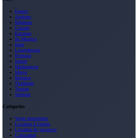
France
Andorre
Belgique
Canada
Espagne
Ile Maurice
Italie
Luxembourg
Portugal
Suisse
Madagascar
Maroc
Monaco
Thaïlande
Tunisie
Sénégal
Catégories
Vente immobilier
Location à l'année
Location de vacances
Colocation