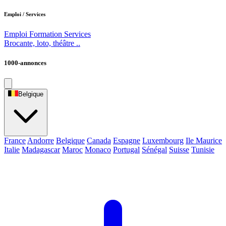
Emploi / Services
Emploi
Formation
Services
Brocante, loto, théâtre ..
1000-annonces
Belgique
France
Andorre
Belgique
Canada
Espagne
Luxembourg
Ile Maurice
Italie
Madagascar
Maroc
Monaco
Portugal
Sénégal
Suisse
Tunisie