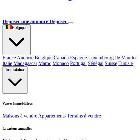
Déposer une annonce
Déposer
Belgique
France
Andorre
Belgique
Canada
Espagne
Luxembourg
Ile Maurice
Italie
Madagascar
Maroc
Monaco
Portugal
Sénégal
Suisse
Tunisie
Immobilier
Ventes Immobilières
Maisons à vendre
Appartements
Terrains à vendre
Locations annuelles