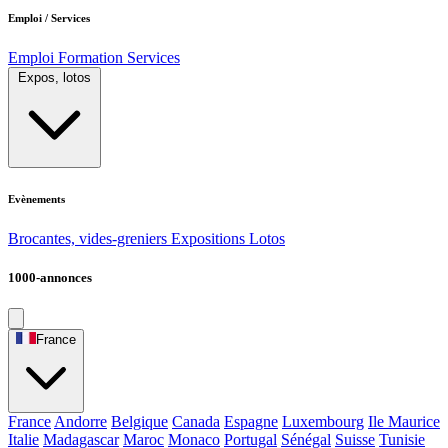
Emploi / Services
Emploi
Formation
Services
Expos, lotos
Evènements
Brocantes, vides-greniers
Expositions
Lotos
1000-annonces
France
France
Andorre
Belgique
Canada
Espagne
Luxembourg
Ile Maurice
Italie
Madagascar
Maroc
Monaco
Portugal
Sénégal
Suisse
Tunisie