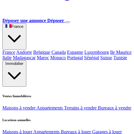
Déposer une annonce
Déposer
France
France
Andorre
Belgique
Canada
Espagne
Luxembourg
Ile Maurice
Italie
Madagascar
Maroc
Monaco
Portugal
Sénégal
Suisse
Tunisie
Immobilier
Ventes Immobilières
Maisons à vendre
Appartements
Terrains à vendre
Bureaux à vendre
Locations annuelles
Maisons à louer
Appartements
Bureaux à louer
Garages à louer