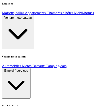
Locations
Maisons, villas
Appartements
Chambres d'hôtes
Mobil-homes
Voiture moto bateau
Voiture moto bateau
Automobiles
Motos
Bateaux
Camping-cars
Emploi / services
Emploi / Services