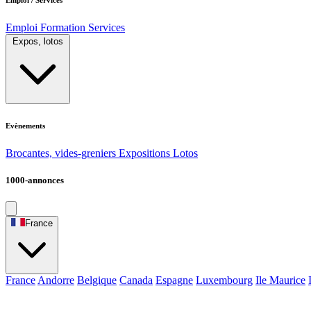
Emploi
Formation
Services
Expos, lotos
Evènements
Brocantes, vides-greniers
Expositions
Lotos
1000-annonces
France
France
Andorre
Belgique
Canada
Espagne
Luxembourg
Ile Maurice