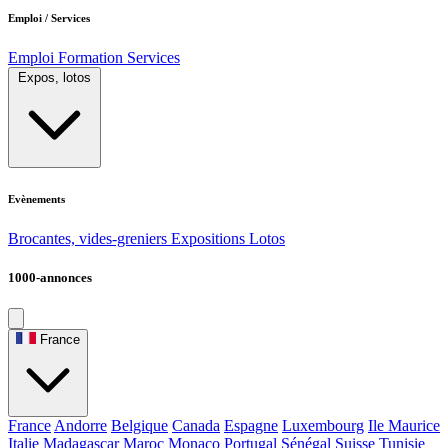
Emploi / Services
Emploi
Formation
Services
Expos, lotos
Evènements
Brocantes, vides-greniers
Expositions
Lotos
1000-annonces
France
France
Andorre
Belgique
Canada
Espagne
Luxembourg
Ile Maurice
Italie
Madagascar
Maroc
Monaco
Portugal
Sénégal
Suisse
Tunisie