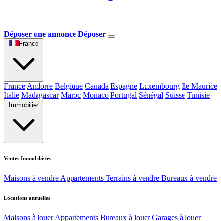
Déposer une annonce
Déposer
France
France
Andorre
Belgique
Canada
Espagne
Luxembourg
Ile Maurice
Italie
Madagascar
Maroc
Monaco
Portugal
Sénégal
Suisse
Tunisie
Immobilier
Ventes Immobilières
Maisons à vendre
Appartements
Terrains à vendre
Bureaux à vendre
Locations annuelles
Maisons à louer
Appartements
Bureaux à louer
Garages à louer