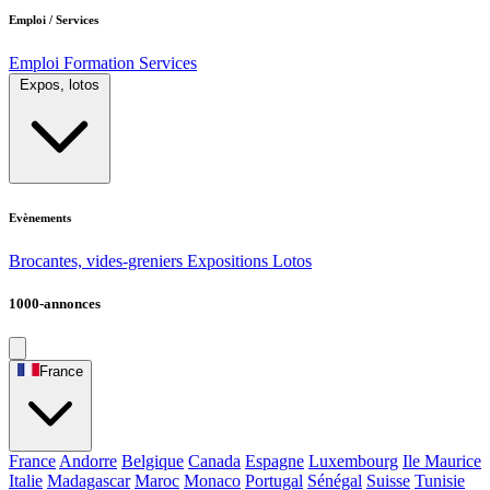
Emploi / Services
Emploi
Formation
Services
Expos, lotos
Evènements
Brocantes, vides-greniers
Expositions
Lotos
1000-annonces
France
France
Andorre
Belgique
Canada
Espagne
Luxembourg
Ile Maurice
Italie
Madagascar
Maroc
Monaco
Portugal
Sénégal
Suisse
Tunisie