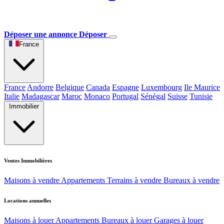
Déposer une annonce
Déposer
France
France
Andorre
Belgique
Canada
Espagne
Luxembourg
Ile Maurice
Italie
Madagascar
Maroc
Monaco
Portugal
Sénégal
Suisse
Tunisie
Immobilier
Ventes Immobilières
Maisons à vendre
Appartements
Terrains à vendre
Bureaux à vendre
Locations annuelles
Maisons à louer
Appartements
Bureaux à louer
Garages à louer