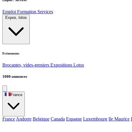
Emploi
Formation
Services
Expos, lotos
Evènements
Brocantes, vides-greniers
Expositions
Lotos
1000-annonces
France
France
Andorre
Belgique
Canada
Espagne
Luxembourg
Ile Maurice