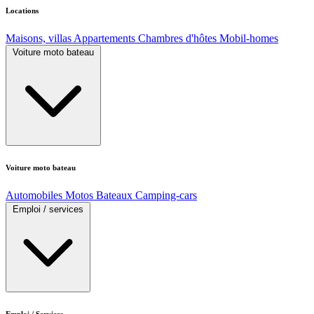
Locations
Maisons, villas
Appartements
Chambres d'hôtes
Mobil-homes
Voiture moto bateau
Voiture moto bateau
Automobiles
Motos
Bateaux
Camping-cars
Emploi / services
Emploi / Services