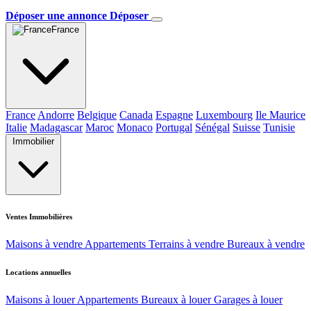
Déposer une annonce
Déposer
France
France
Andorre
Belgique
Canada
Espagne
Luxembourg
Ile Maurice
Italie
Madagascar
Maroc
Monaco
Portugal
Sénégal
Suisse
Tunisie
Immobilier
Ventes Immobilières
Maisons à vendre
Appartements
Terrains à vendre
Bureaux à vendre
Locations annuelles
Maisons à louer
Appartements
Bureaux à louer
Garages à louer