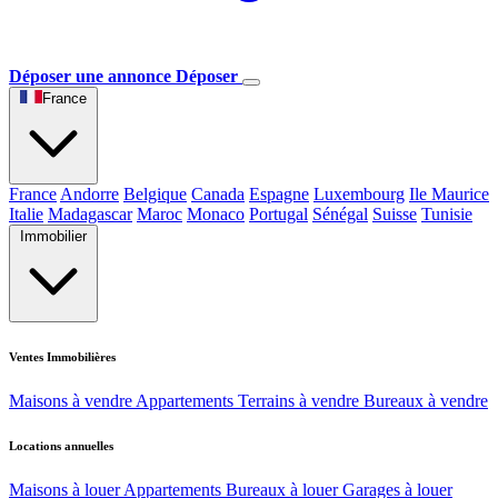
Déposer une annonce
Déposer
France
France
Andorre
Belgique
Canada
Espagne
Luxembourg
Ile Maurice
Italie
Madagascar
Maroc
Monaco
Portugal
Sénégal
Suisse
Tunisie
Immobilier
Ventes Immobilières
Maisons à vendre
Appartements
Terrains à vendre
Bureaux à vendre
Locations annuelles
Maisons à louer
Appartements
Bureaux à louer
Garages à louer