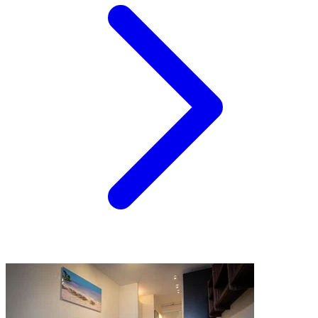
Paris
Studio meublé de 15 m2 dans le 11e arrondissement
de Paris
650 €