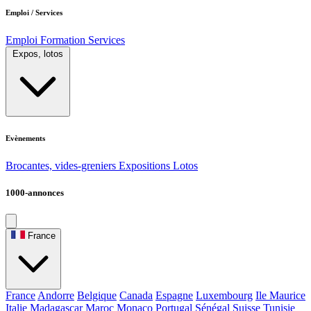
Emploi / Services
Emploi
Formation
Services
Expos, lotos
Evènements
Brocantes, vides-greniers
Expositions
Lotos
1000-annonces
France
France
Andorre
Belgique
Canada
Espagne
Luxembourg
Ile Maurice
Italie
Madagascar
Maroc
Monaco
Portugal
Sénégal
Suisse
Tunisie