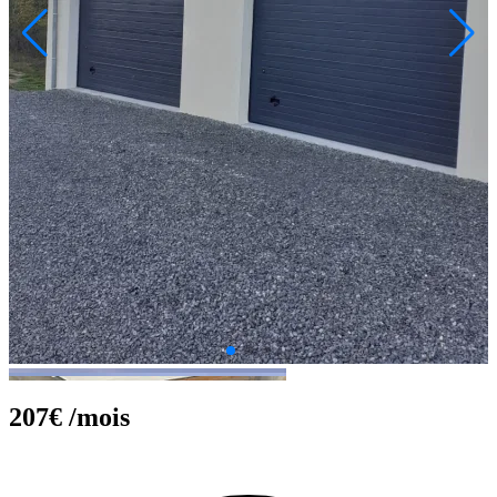
207€
/mois