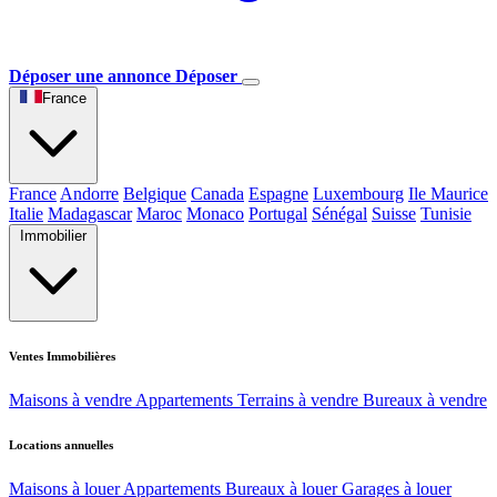
Déposer une annonce
Déposer
France
France
Andorre
Belgique
Canada
Espagne
Luxembourg
Ile Maurice
Italie
Madagascar
Maroc
Monaco
Portugal
Sénégal
Suisse
Tunisie
Immobilier
Ventes Immobilières
Maisons à vendre
Appartements
Terrains à vendre
Bureaux à vendre
Locations annuelles
Maisons à louer
Appartements
Bureaux à louer
Garages à louer