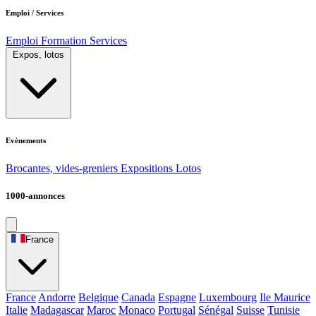
Emploi / Services
Emploi
Formation
Services
Expos, lotos
Evènements
Brocantes, vides-greniers
Expositions
Lotos
1000-annonces
France
France
Andorre
Belgique
Canada
Espagne
Luxembourg
Ile Maurice
Italie
Madagascar
Maroc
Monaco
Portugal
Sénégal
Suisse
Tunisie