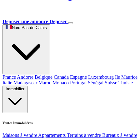
Déposer une annonce
Déposer
Nord Pas de Calais
France
Andorre
Belgique
Canada
Espagne
Luxembourg
Ile Maurice
Italie
Madagascar
Maroc
Monaco
Portugal
Sénégal
Suisse
Tunisie
Immobilier
Ventes Immobilières
Maisons à vendre
Appartements
Terrains à vendre
Bureaux à vendre