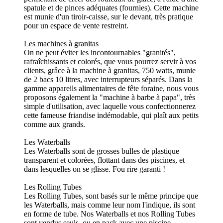
spatule et de pinces adéquates (fournies). Cette machine
est munie d'un tiroir-caisse, sur le devant, très pratique
pour un espace de vente restreint.
Les machines à granitas
On ne peut éviter les incontournables "granités",
rafraîchissants et colorés, que vous pourrez servir à vos
clients, grâce à la machine à granitas, 750 watts, munie
de 2 bacs 10 litres, avec interrupteurs séparés. Dans la
gamme appareils alimentaires de fête foraine, nous vous
proposons également la "machine à barbe à papa", très
simple d'utilisation, avec laquelle vous confectionnerez
cette fameuse friandise indémodable, qui plaît aux petits
comme aux grands.
Les Waterballs
Les Waterballs sont de grosses bulles de plastique
transparent et colorées, flottant dans des piscines, et
dans lesquelles on se glisse. Fou rire garanti !
Les Rolling Tubes
Les Rolling Tubes, sont basés sur le même principe que
les Waterballs, mais comme leur nom l'indique, ils sont
en forme de tube. Nos Waterballs et nos Rolling Tubes
sont vendus seuls, ou en pack avec une piscine