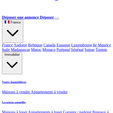
Déposer une annonce
Déposer
France
France
Andorre
Belgique
Canada
Espagne
Luxembourg
Ile Maurice
Italie
Madagascar
Maroc
Monaco
Portugal
Sénégal
Suisse
Tunisie
Immobilier
Ventes Immobilières
Maisons à vendre
Appartements à vendre
Locations annuelles
Maisons à louer
Appartements à louer
Garages / parking
Bureaux à