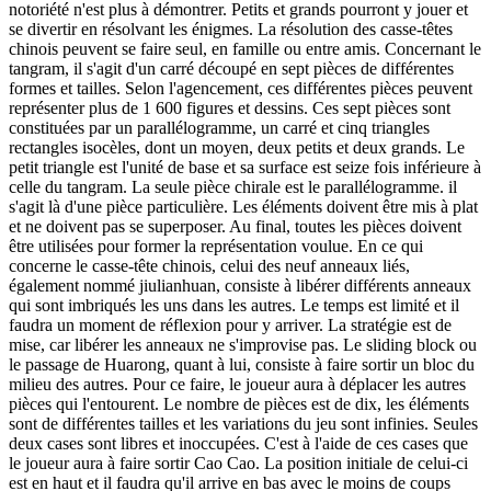
notoriété n'est plus à démontrer. Petits et grands pourront y jouer et
se divertir en résolvant les énigmes. La résolution des casse-têtes
chinois peuvent se faire seul, en famille ou entre amis. Concernant le
tangram, il s'agit d'un carré découpé en sept pièces de différentes
formes et tailles. Selon l'agencement, ces différentes pièces peuvent
représenter plus de 1 600 figures et dessins. Ces sept pièces sont
constituées par un parallélogramme, un carré et cinq triangles
rectangles isocèles, dont un moyen, deux petits et deux grands. Le
petit triangle est l'unité de base et sa surface est seize fois inférieure à
celle du tangram. La seule pièce chirale est le parallélogramme. il
s'agit là d'une pièce particulière. Les éléments doivent être mis à plat
et ne doivent pas se superposer. Au final, toutes les pièces doivent
être utilisées pour former la représentation voulue. En ce qui
concerne le casse-tête chinois, celui des neuf anneaux liés,
également nommé jiulianhuan, consiste à libérer différents anneaux
qui sont imbriqués les uns dans les autres. Le temps est limité et il
faudra un moment de réflexion pour y arriver. La stratégie est de
mise, car libérer les anneaux ne s'improvise pas. Le sliding block ou
le passage de Huarong, quant à lui, consiste à faire sortir un bloc du
milieu des autres. Pour ce faire, le joueur aura à déplacer les autres
pièces qui l'entourent. Le nombre de pièces est de dix, les éléments
sont de différentes tailles et les variations du jeu sont infinies. Seules
deux cases sont libres et inoccupées. C'est à l'aide de ces cases que
le joueur aura à faire sortir Cao Cao. La position initiale de celui-ci
est en haut et il faudra qu'il arrive en bas avec le moins de coups