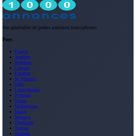
Site généraliste de petites annonces francophones
Pays
France
Andorre
Belgique
Canada
Espagne
Ile Maurice
Italie
Luxembourg
Portugal
Suisse
Madagascar
Maroc
Monaco
Thaïlande
Tunisie
Sénégal