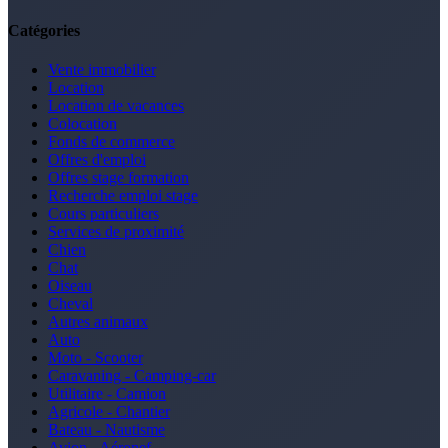
Catégories
Vente immobilier
Location
Location de vacances
Colocation
Fonds de commerce
Offres d'emploi
Offres stage formation
Recherche emploi stage
Cours particuliers
Services de proximité
Chien
Chat
Oiseau
Cheval
Autres animaux
Auto
Moto - Scooter
Caravaning - Camping-car
Utilitaire - Camion
Agricole - Chantier
Bateau - Nautisme
Avion - Aéronef