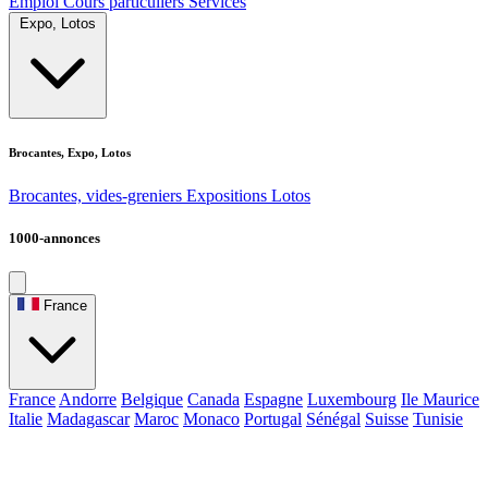
Emploi
Cours particuliers
Services
Expo, Lotos
Brocantes, Expo, Lotos
Brocantes, vides-greniers
Expositions
Lotos
1000-annonces
France
France
Andorre
Belgique
Canada
Espagne
Luxembourg
Ile Maurice
Italie
Madagascar
Maroc
Monaco
Portugal
Sénégal
Suisse
Tunisie