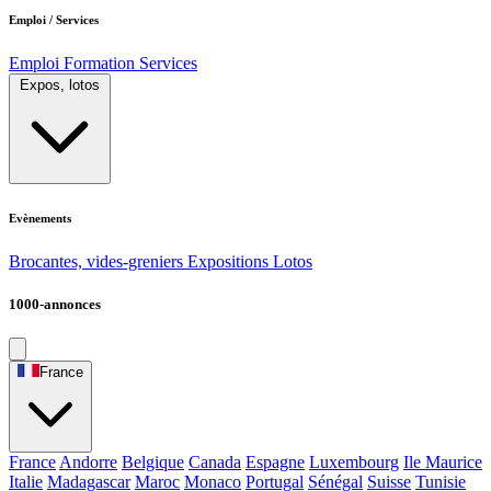
Emploi / Services
Emploi
Formation
Services
Expos, lotos
Evènements
Brocantes, vides-greniers
Expositions
Lotos
1000-annonces
France
France
Andorre
Belgique
Canada
Espagne
Luxembourg
Ile Maurice
Italie
Madagascar
Maroc
Monaco
Portugal
Sénégal
Suisse
Tunisie