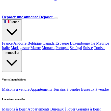
Déposer une annonce
Déposer
France
France
Andorre
Belgique
Canada
Espagne
Luxembourg
Ile Maurice
Italie
Madagascar
Maroc
Monaco
Portugal
Sénégal
Suisse
Tunisie
Immobilier
Ventes Immobilières
Maisons à vendre
Appartements
Terrains à vendre
Bureaux à vendre
Locations annuelles
Maisons à louer
Appartements
Bureaux à louer
Garages à louer