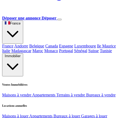
Déposer une annonce
Déposer
France
France
Andorre
Belgique
Canada
Espagne
Luxembourg
Ile Maurice
Italie
Madagascar
Maroc
Monaco
Portugal
Sénégal
Suisse
Tunisie
Immobilier
Ventes Immobilières
Maisons à vendre
Appartements
Terrains à vendre
Bureaux à vendre
Locations annuelles
Maisons à louer
Appartements
Bureaux à louer
Garages à louer