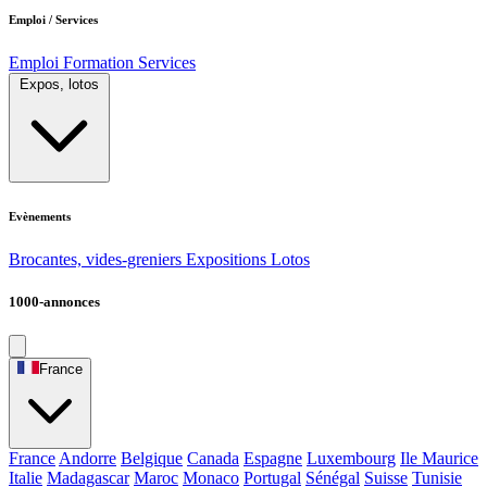
Emploi / Services
Emploi
Formation
Services
Expos, lotos
Evènements
Brocantes, vides-greniers
Expositions
Lotos
1000-annonces
France
France
Andorre
Belgique
Canada
Espagne
Luxembourg
Ile Maurice
Italie
Madagascar
Maroc
Monaco
Portugal
Sénégal
Suisse
Tunisie