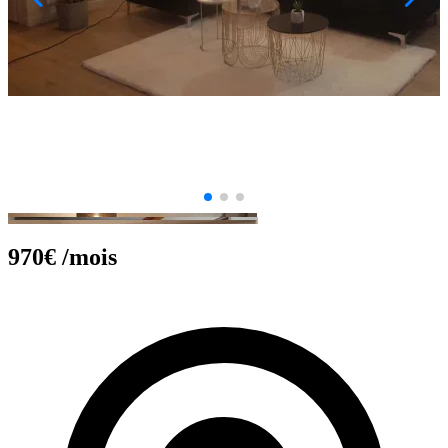
970€
/mois