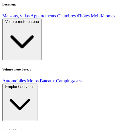
Locations
Maisons, villas
Appartements
Chambres d'hôtes
Mobil-homes
Voiture moto bateau
Voiture moto bateau
Automobiles
Motos
Bateaux
Camping-cars
Emploi / services
Emploi / Services