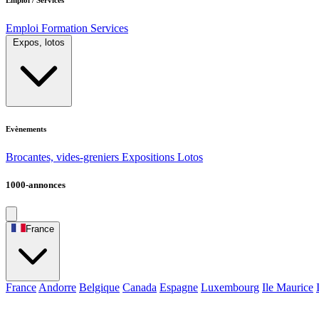
Emploi
Formation
Services
Expos, lotos
Evènements
Brocantes, vides-greniers
Expositions
Lotos
1000-annonces
France
France
Andorre
Belgique
Canada
Espagne
Luxembourg
Ile Maurice