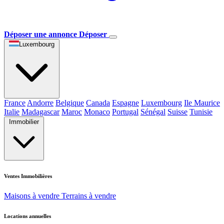
Déposer une annonce
Déposer
Luxembourg
France
Andorre
Belgique
Canada
Espagne
Luxembourg
Ile Maurice
Italie
Madagascar
Maroc
Monaco
Portugal
Sénégal
Suisse
Tunisie
Immobilier
Ventes Immobilières
Maisons à vendre
Terrains à vendre
Locations annuelles