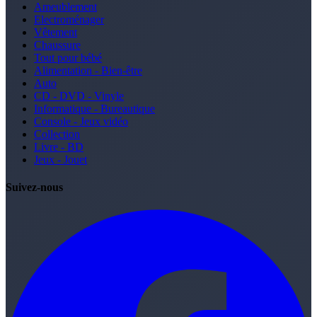
Ameublement
Electroménager
Vêtement
Chaussure
Tout pour bébé
Alimentation - Bien-être
Auto
CD - DVD - Vinyle
Informatique - Bureautique
Console - Jeux vidéo
Collection
Livre - BD
Jeux - Jouet
Suivez-nous