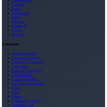
Luxembourg
Portugal
Suisse
Madagascar
Maroc
Monaco
Thaïlande
Tunisie
Sénégal
Catégories
Vente immobilier
Location à l'année
Location de vacances
Colocation
Fonds de commerce
Offres emploi
Cours particuliers
Services de proximité
Chien
Chat
Oiseau
Evénement - Sortie
Antiquité - Art