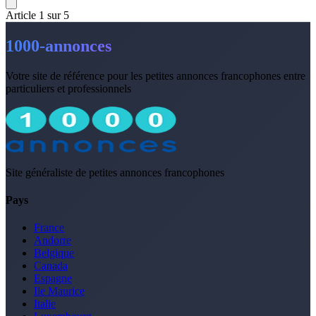
Article
1
sur
5
1000-annonces
Votre site de référence pour les petites annonces francophones entre
particuliers et professionnels
Site généraliste de petites annonces francophones
Pays
France
Andorre
Belgique
Canada
Espagne
Ile Maurice
Italie