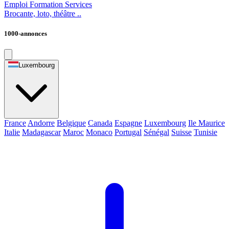
Emploi
Formation
Services
Brocante, loto, théâtre ..
1000-annonces
Luxembourg
France
Andorre
Belgique
Canada
Espagne
Luxembourg
Ile Maurice
Italie
Madagascar
Maroc
Monaco
Portugal
Sénégal
Suisse
Tunisie