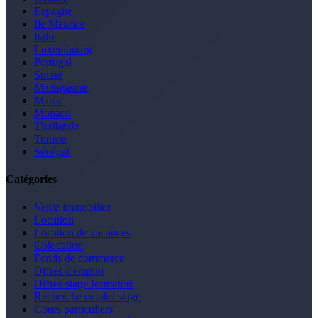
Espagne
Ile Maurice
Italie
Luxembourg
Portugal
Suisse
Madagascar
Maroc
Monaco
Thaïlande
Tunisie
Sénégal
Catégories
Vente immobilier
Location
Location de vacances
Colocation
Fonds de commerce
Offres d'emploi
Offres stage formation
Recherche emploi stage
Cours particuliers