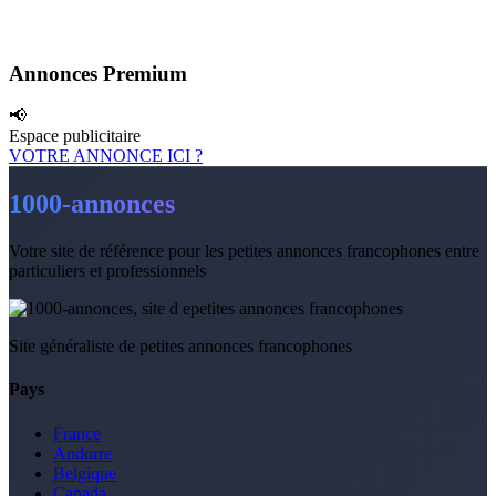
Annonces Premium
📢
Espace publicitaire
VOTRE ANNONCE ICI ?
1000-annonces
Votre site de référence pour les petites annonces francophones entre
particuliers et professionnels
Site généraliste de petites annonces francophones
Pays
France
Andorre
Belgique
Canada