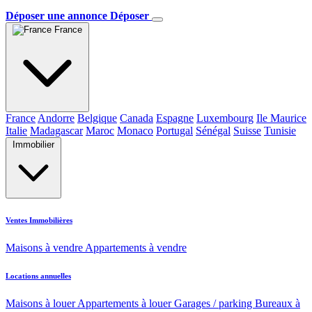
Déposer une annonce
Déposer
France
France
Andorre
Belgique
Canada
Espagne
Luxembourg
Ile Maurice
Italie
Madagascar
Maroc
Monaco
Portugal
Sénégal
Suisse
Tunisie
Immobilier
Ventes Immobilières
Maisons à vendre
Appartements à vendre
Locations annuelles
Maisons à louer
Appartements à louer
Garages / parking
Bureaux à