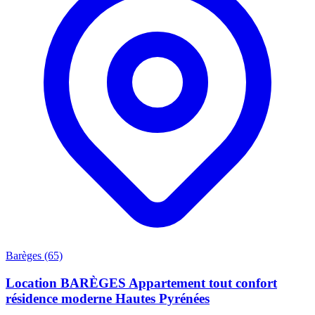
Barèges (65)
Location BARÈGES Appartement tout confort
résidence moderne Hautes Pyrénées