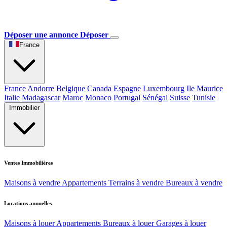
Déposer une annonce
Déposer
France
France
Andorre
Belgique
Canada
Espagne
Luxembourg
Ile Maurice
Italie
Madagascar
Maroc
Monaco
Portugal
Sénégal
Suisse
Tunisie
Immobilier
Ventes Immobilières
Maisons à vendre
Appartements
Terrains à vendre
Bureaux à vendre
Locations annuelles
Maisons à louer
Appartements
Bureaux à louer
Garages à louer