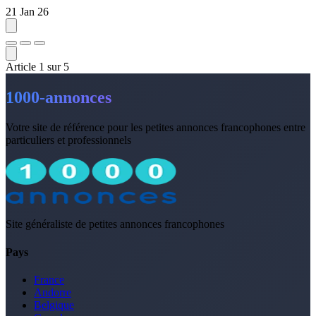
21 Jan 26
Article
1
sur
5
1000-annonces
Votre site de référence pour les petites annonces francophones entre
particuliers et professionnels
Site généraliste de petites annonces francophones
Pays
France
Andorre
Belgique