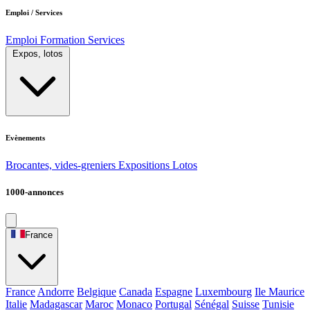
Emploi / Services
Emploi
Formation
Services
Expos, lotos
Evènements
Brocantes, vides-greniers
Expositions
Lotos
1000-annonces
France
France
Andorre
Belgique
Canada
Espagne
Luxembourg
Ile Maurice
Italie
Madagascar
Maroc
Monaco
Portugal
Sénégal
Suisse
Tunisie