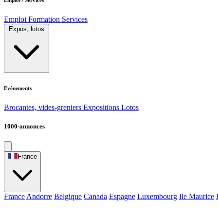
Emploi
Formation
Services
Expos, lotos
Evènements
Brocantes, vides-greniers
Expositions
Lotos
1000-annonces
France
France
Andorre
Belgique
Canada
Espagne
Luxembourg
Ile Maurice