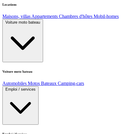
Locations
Maisons, villas
Appartements
Chambres d'hôtes
Mobil-homes
Voiture moto bateau
Voiture moto bateau
Automobiles
Motos
Bateaux
Camping-cars
Emploi / services
Emploi / Services