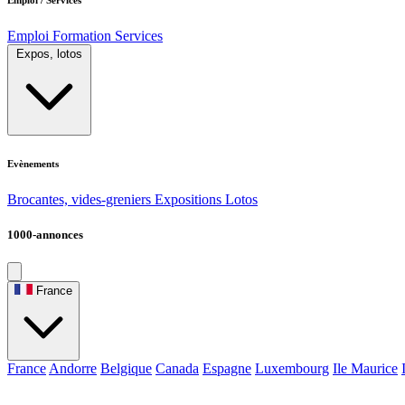
Emploi
Formation
Services
Expos, lotos
Evènements
Brocantes, vides-greniers
Expositions
Lotos
1000-annonces
France
France
Andorre
Belgique
Canada
Espagne
Luxembourg
Ile Maurice