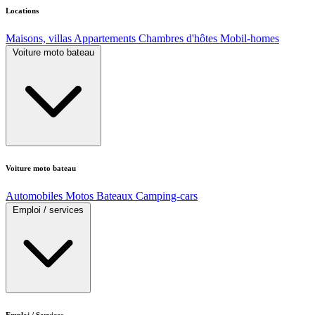
Locations
Maisons, villas
Appartements
Chambres d'hôtes
Mobil-homes
Voiture moto bateau
Voiture moto bateau
Automobiles
Motos
Bateaux
Camping-cars
Emploi / services
Emploi / Services