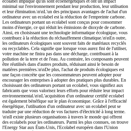
ecolabel implique qu'ils sont écoénergétiques et ont un impact
minimal sur l'environnement pendant leur production, leur utilisation
et leur élimination.\n\nL'un des principaux avantages de l'achat d'un
ordinateur avec un ecolabel est la réduction de l'empreinte carbone.
Les ordinateurs portant un ecolabel sont conçus pour consommer
moins d'énergie, ce qui réduit les émissions de dioxyde de carbone.
Ainsi, en choisissant une technologie informatique écologique, vous
contribuez à la réduction du réchauffement climatique.\n\nEn outre,
les ordinateurs écologiques sont souvent faits de matériaux recyclés
ou recyclables. Cela signifie que lorsque vous aurez fini de l'utiliser,
votre machine ne finira pas dans une décharge, contribuant à la
pollution de la terre et de l'eau. Au contraire, les composants peuvent
être réutilisés dans d'autres produits, réduisant ainsi le besoin de
matières premières.\n\nDe plus, l'achat de produits écologiques est
une façon concrète que les consommateurs peuvent adopter pour
encourager les entreprises à adopter des pratiques plus durables. En
choisissant des ordinateurs portant un ecolabel, vous signifiez aux
fabricants que vous valorisez leurs efforts pour réduire leur impact
environnemental.\n\nL'acquisition d'un ordinateur certifié ecolabel
est également bénéfique sur le plan économique. Grâce à l'efficacité
énergétique, l'utilisation d'un ordinateur avec un ecolabel peut se
traduire par une réduction de vos factures d'électricité à long terme.
\n\nIl existe plusieurs organisations à travers le monde qui offrent
des ecolabels pour les ordinateurs. Parmi les plus connues, on trouve
l'Energy Star aux États-Unis, l'Ecolabel européen dans l'Union