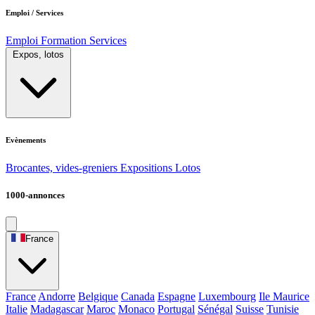
Emploi / Services
Emploi
Formation
Services
Expos, lotos
Evènements
Brocantes, vides-greniers
Expositions
Lotos
1000-annonces
France
France
Andorre
Belgique
Canada
Espagne
Luxembourg
Ile Maurice
Italie
Madagascar
Maroc
Monaco
Portugal
Sénégal
Suisse
Tunisie