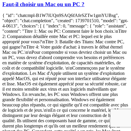
Faut-il choisir un Mac ou un PC ?
{ "id": "chatcmpl-B1W7iUQn9SAQ6fAfeSZTw1gmYUBsg",
"object": "chat.completion", "created": 1739701510, "model": "gpt-
4-0613", "choices": [ { "index": 0, "message": { "role": "assistant",
"content": "Titre 1: Mac ou PC: Comment faire le bon choix.\nTitre
2: Comparaison détaillée entre Mac et PC: lequel est le plus
approprié pour vous?\nTitre 3: Bataille des Titans: Mac contre PC,
qui gagne?\nTitre 4: Votre guide d'achat: à travers le débat éternel
Mac ou PC.\n\nPour comprendre si vous devriez choisir un Mac ou
un PC, vous devez d'abord comprendre vos besoins et préférences
en matière de système d'exploitation, de capacités matérielles, de
coût et de compatibilité logicielle. \n\nCommençons par le système
d'exploitation. Les Mac d'Apple utilisent un système d'exploitation
appelé MacOS, qui est réputé pour son interface utilisateur élégante
et lisse. MacOS est également apprécié pour sa sécurité robuste, car
il est moins sensible aux virus et aux logiciels malveillants que
Windows. En revanche, les PC sous Windows offrent une plus
grande flexibilité et personnalisation. Windows est également
beaucoup plus répandu, ce qui signifie qu'il est compatible avec plus
de logiciels et de jeux.\n\nEn ce qui concerne le matériel, les Mac se
distinguent par leur design élégant et leur construction de haute
qualité. Ils utilisent des composants haut de gamme, ce qui fait qu'ils
durent plus longtemps et qu'ils ont un meilleur rendement que la