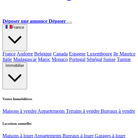
Déposer une annonce
Déposer
France
France
Andorre
Belgique
Canada
Espagne
Luxembourg
Ile Maurice
Italie
Madagascar
Maroc
Monaco
Portugal
Sénégal
Suisse
Tunisie
Immobilier
Ventes Immobilières
Maisons à vendre
Appartements
Terrains à vendre
Bureaux à vendre
Locations annuelles
Maisons à louer
Appartements
Bureaux à louer
Garages à louer