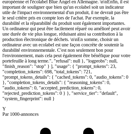
européenne et l'écolabel Blue Angel en Allemagne. \n\nEnfin, il est
important de souligner que bien qu'un ecolabel soit un indicateur
utile de l'impact environnemental d'un produit, il ne devrait pas être
le seul critère pris en compte lors de l'achat. Par exemple, la
durabilité et la réparabilité du produit sont également importantes.
Un ordinateur qui peut être facilement réparé ou amélioré peut avoir
une durée de vie plus longue, réduisant ainsi sa contribution à la
production électronique de déchets. \n\nEn somme, choisir un
ordinateur avec un ecolabel est une façon concrète de soutenir la
durabilité environnementale. C'est non seulement bon pour
l'environnement, mais cela peut également être bénéfique pour votre
portefeuille à long terme.", "refusal": null }, "logprobs": null,
"finish_reason": "stop" } ], "usage": { "prompt_tokens": 23,
"completion_tokens": 698, "total_tokens": 721,
"prompt_tokens_details": { "cached_tokens": 0, "audio_tokens": 0
}, "completion_tokens_details": { "reasoning_tokens": 0,
"audio_tokens": 0, "accepted_prediction_tokens": 0,
"rejected_prediction_tokens": 0 } }, "service_tier": "default",
"system_fingerprint": null }
Y
Par 1000-annonces