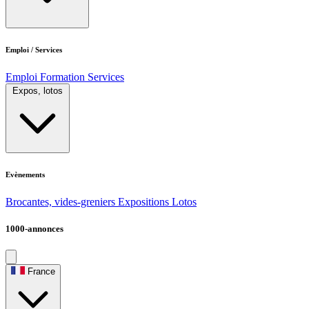
Emploi / Services
Emploi
Formation
Services
Expos, lotos
Evènements
Brocantes, vides-greniers
Expositions
Lotos
1000-annonces
France