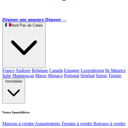
Déposer une annonce
Déposer
Nord Pas de Calais
France
Andorre
Belgique
Canada
Espagne
Luxembourg
Ile Maurice
Italie
Madagascar
Maroc
Monaco
Portugal
Sénégal
Suisse
Tunisie
Immobilier
Ventes Immobilières
Maisons à vendre
Appartements
Terrains à vendre
Bureaux à vendre