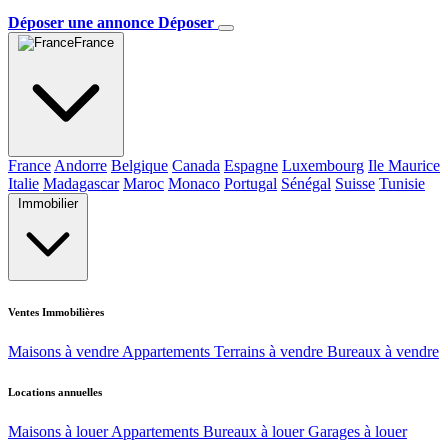
Déposer une annonce
Déposer
France
France
Andorre
Belgique
Canada
Espagne
Luxembourg
Ile Maurice
Italie
Madagascar
Maroc
Monaco
Portugal
Sénégal
Suisse
Tunisie
Immobilier
Ventes Immobilières
Maisons à vendre
Appartements
Terrains à vendre
Bureaux à vendre
Locations annuelles
Maisons à louer
Appartements
Bureaux à louer
Garages à louer