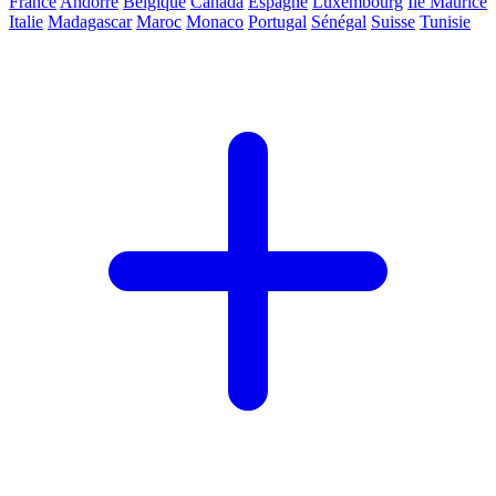
France
Andorre
Belgique
Canada
Espagne
Luxembourg
Ile Maurice
Italie
Madagascar
Maroc
Monaco
Portugal
Sénégal
Suisse
Tunisie