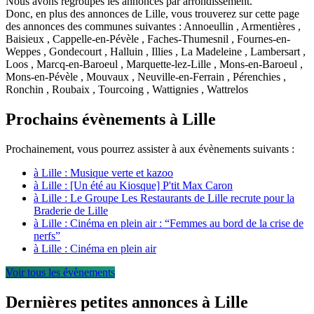
Nous avons regroupés les annonces par arrondissement.
Donc, en plus des annonces de Lille, vous trouverez sur cette page
des annonces des communes suivantes : Annoeullin , Armentières ,
Baisieux , Cappelle-en-Pévèle , Faches-Thumesnil , Fournes-en-
Weppes , Gondecourt , Halluin , Illies , La Madeleine , Lambersart ,
Loos , Marcq-en-Baroeul , Marquette-lez-Lille , Mons-en-Baroeul ,
Mons-en-Pévèle , Mouvaux , Neuville-en-Ferrain , Pérenchies ,
Ronchin , Roubaix , Tourcoing , Wattignies , Wattrelos
Prochains évènements à Lille
Prochainement, vous pourrez assister à aux évènements suivants :
à Lille : Musique verte et kazoo
à Lille : [Un été au Kiosque] P'tit Max Caron
à Lille : Le Groupe Les Restaurants de Lille recrute pour la
Braderie de Lille
à Lille : Cinéma en plein air : “Femmes au bord de la crise de
nerfs”
à Lille : Cinéma en plein air
Voir tous les évènements
Dernières petites annonces à Lille