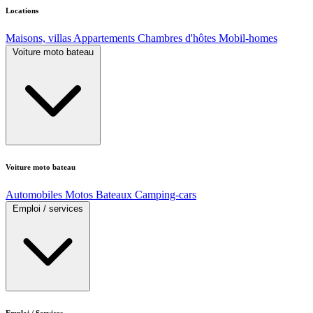
Locations
Maisons, villas
Appartements
Chambres d'hôtes
Mobil-homes
Voiture moto bateau
Voiture moto bateau
Automobiles
Motos
Bateaux
Camping-cars
Emploi / services
Emploi / Services