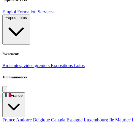
Emploi
Formation
Services
Expos, lotos
Evènements
Brocantes, vides-greniers
Expositions
Lotos
1000-annonces
France
France
Andorre
Belgique
Canada
Espagne
Luxembourg
Ile Maurice