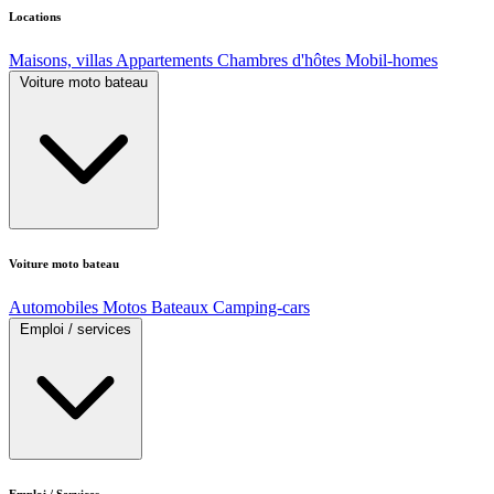
Locations
Maisons, villas
Appartements
Chambres d'hôtes
Mobil-homes
Voiture moto bateau
Voiture moto bateau
Automobiles
Motos
Bateaux
Camping-cars
Emploi / services
Emploi / Services