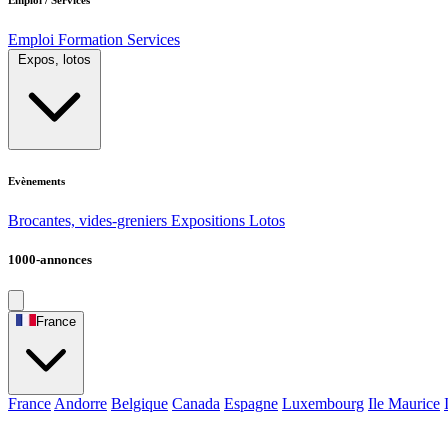
Emploi
Formation
Services
Expos, lotos
Evènements
Brocantes, vides-greniers
Expositions
Lotos
1000-annonces
France
France
Andorre
Belgique
Canada
Espagne
Luxembourg
Ile Maurice