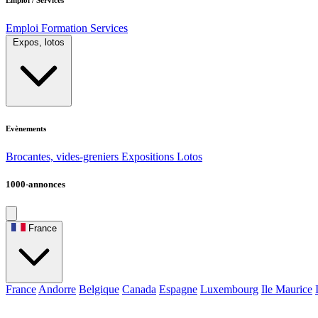
Emploi
Formation
Services
Expos, lotos
Evènements
Brocantes, vides-greniers
Expositions
Lotos
1000-annonces
France
France
Andorre
Belgique
Canada
Espagne
Luxembourg
Ile Maurice