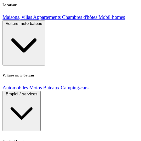
Locations
Maisons, villas
Appartements
Chambres d'hôtes
Mobil-homes
Voiture moto bateau
Voiture moto bateau
Automobiles
Motos
Bateaux
Camping-cars
Emploi / services
Emploi / Services