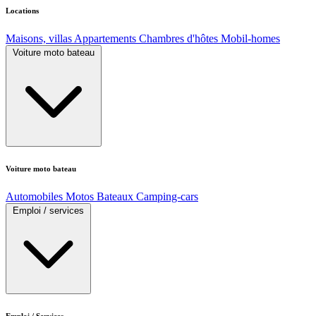
Locations
Maisons, villas
Appartements
Chambres d'hôtes
Mobil-homes
Voiture moto bateau
Voiture moto bateau
Automobiles
Motos
Bateaux
Camping-cars
Emploi / services
Emploi / Services