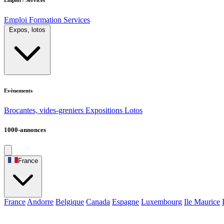
Emploi
Formation
Services
Expos, lotos
Evènements
Brocantes, vides-greniers
Expositions
Lotos
1000-annonces
France
France
Andorre
Belgique
Canada
Espagne
Luxembourg
Ile Maurice