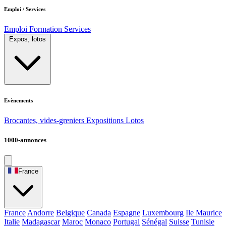
Emploi / Services
Emploi
Formation
Services
Expos, lotos
Evènements
Brocantes, vides-greniers
Expositions
Lotos
1000-annonces
France
France
Andorre
Belgique
Canada
Espagne
Luxembourg
Ile Maurice
Italie
Madagascar
Maroc
Monaco
Portugal
Sénégal
Suisse
Tunisie