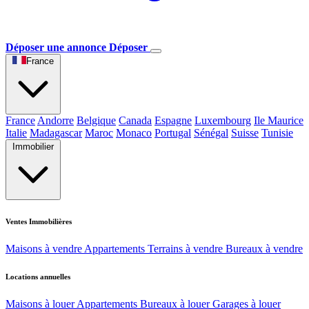
Déposer une annonce
Déposer
France
France
Andorre
Belgique
Canada
Espagne
Luxembourg
Ile Maurice
Italie
Madagascar
Maroc
Monaco
Portugal
Sénégal
Suisse
Tunisie
Immobilier
Ventes Immobilières
Maisons à vendre
Appartements
Terrains à vendre
Bureaux à vendre
Locations annuelles
Maisons à louer
Appartements
Bureaux à louer
Garages à louer