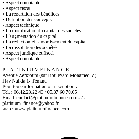
• Aspect comptable
• Aspect fiscal
• La répartition des bénéfices
• Définition des concepts
• Aspect technique
• La modification du capital des sociétés
• L'augmentation du capital
• La réduction et l'amortissement du capital
• La dissolution des sociétés
• Aspect juridique et fiscal
• Aspect comptable
------------
P L A T I N I U M F I N A N C E
Avenue Zerktouni (sur Boulevard Mohamed V)
Hay Nahda 1- Témara
Pour toute information ou inscription :
Tel. : 06.42.23.22.43 / 05.37.60.70.05
Email: contact@platiniumfinance.com - / -
platinium_finance@yahoo.fr
web : www.platiniumfinance.com