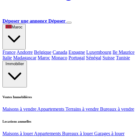
Déposer une annonce
Déposer
Maroc
France
Andorre
Belgique
Canada
Espagne
Luxembourg
Ile Maurice
Italie
Madagascar
Maroc
Monaco
Portugal
Sénégal
Suisse
Tunisie
Immobilier
Ventes Immobilières
Maisons à vendre
Appartements
Terrains à vendre
Bureaux à vendre
Locations annuelles
Maisons à louer
Appartements
Bureaux à louer
Garages à louer