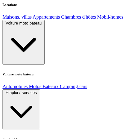
Locations
Maisons, villas
Appartements
Chambres d'hôtes
Mobil-homes
Voiture moto bateau
Voiture moto bateau
Automobiles
Motos
Bateaux
Camping-cars
Emploi / services
Emploi / Services