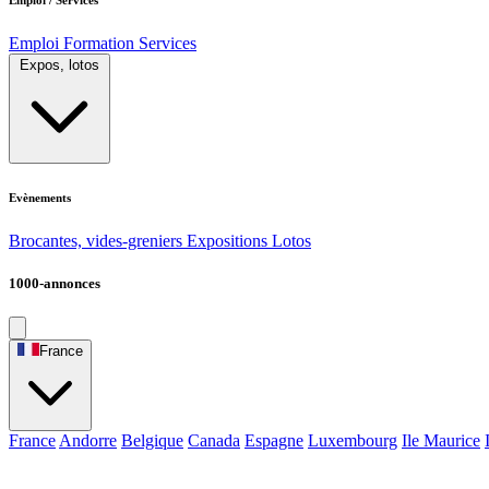
Emploi
Formation
Services
Expos, lotos
Evènements
Brocantes, vides-greniers
Expositions
Lotos
1000-annonces
France
France
Andorre
Belgique
Canada
Espagne
Luxembourg
Ile Maurice