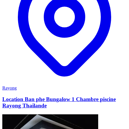
Rayong
Location Ban phe Bungalow 1 Chambre piscine
Rayong Thailande