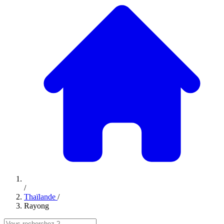
/
Thaïlande
/
Rayong