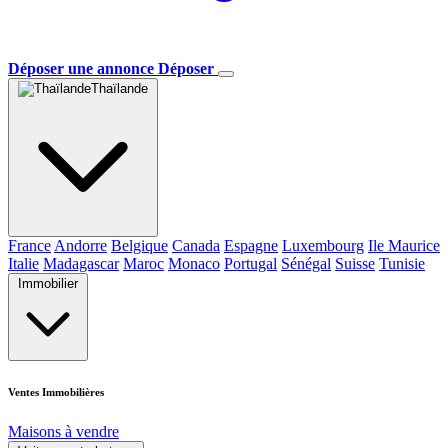
Déposer une annonce
Déposer
Thaïlande
France
Andorre
Belgique
Canada
Espagne
Luxembourg
Ile Maurice
Italie
Madagascar
Maroc
Monaco
Portugal
Sénégal
Suisse
Tunisie
Immobilier
Ventes Immobilières
Maisons à vendre