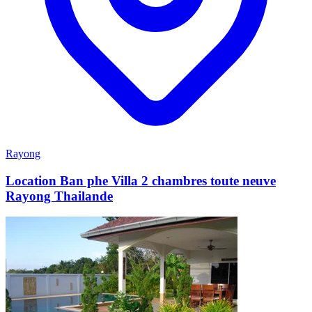
Rayong
Location Ban phe Villa 2 chambres toute neuve
Rayong Thailande