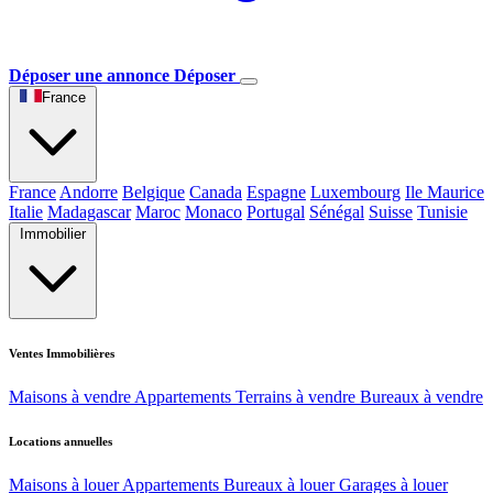
Déposer une annonce
Déposer
France
France
Andorre
Belgique
Canada
Espagne
Luxembourg
Ile Maurice
Italie
Madagascar
Maroc
Monaco
Portugal
Sénégal
Suisse
Tunisie
Immobilier
Ventes Immobilières
Maisons à vendre
Appartements
Terrains à vendre
Bureaux à vendre
Locations annuelles
Maisons à louer
Appartements
Bureaux à louer
Garages à louer