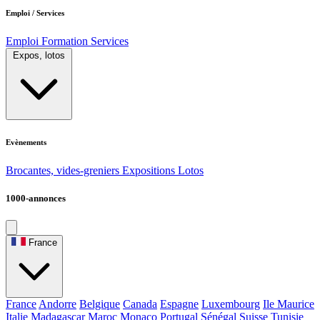
Emploi / Services
Emploi
Formation
Services
Expos, lotos
Evènements
Brocantes, vides-greniers
Expositions
Lotos
1000-annonces
France
France
Andorre
Belgique
Canada
Espagne
Luxembourg
Ile Maurice
Italie
Madagascar
Maroc
Monaco
Portugal
Sénégal
Suisse
Tunisie