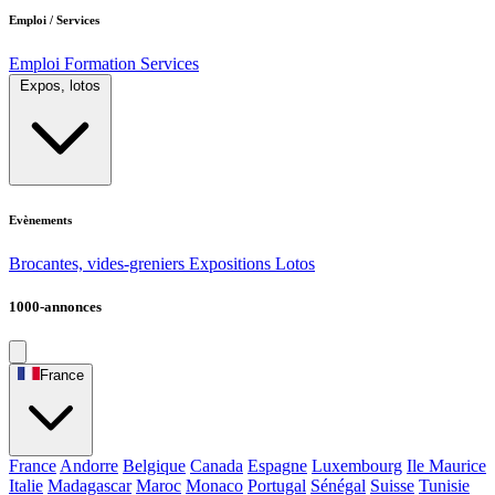
Emploi / Services
Emploi
Formation
Services
Expos, lotos
Evènements
Brocantes, vides-greniers
Expositions
Lotos
1000-annonces
France
France
Andorre
Belgique
Canada
Espagne
Luxembourg
Ile Maurice
Italie
Madagascar
Maroc
Monaco
Portugal
Sénégal
Suisse
Tunisie