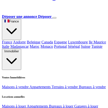
Déposer une annonce
Déposer
France
France
Andorre
Belgique
Canada
Espagne
Luxembourg
Ile Maurice
Italie
Madagascar
Maroc
Monaco
Portugal
Sénégal
Suisse
Tunisie
Immobilier
Ventes Immobilières
Maisons à vendre
Appartements
Terrains à vendre
Bureaux à vendre
Locations annuelles
Maisons à louer
Appartements
Bureaux à louer
Garages à louer