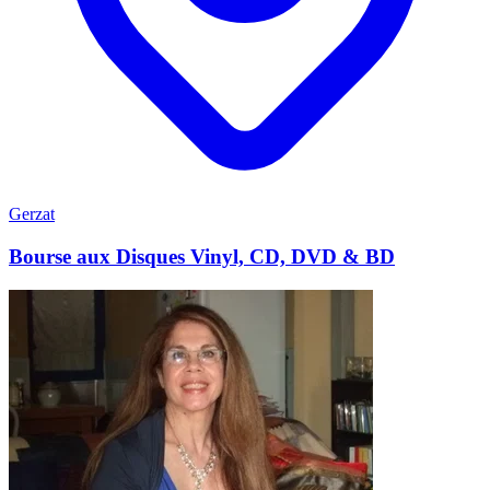
Gerzat
Bourse aux Disques Vinyl, CD, DVD & BD