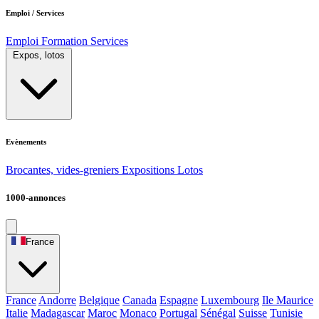
Emploi / Services
Emploi
Formation
Services
Expos, lotos
Evènements
Brocantes, vides-greniers
Expositions
Lotos
1000-annonces
France
France
Andorre
Belgique
Canada
Espagne
Luxembourg
Ile Maurice
Italie
Madagascar
Maroc
Monaco
Portugal
Sénégal
Suisse
Tunisie