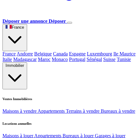
Déposer une annonce
Déposer
France
France
Andorre
Belgique
Canada
Espagne
Luxembourg
Ile Maurice
Italie
Madagascar
Maroc
Monaco
Portugal
Sénégal
Suisse
Tunisie
Immobilier
Ventes Immobilières
Maisons à vendre
Appartements
Terrains à vendre
Bureaux à vendre
Locations annuelles
Maisons à louer
Appartements
Bureaux à louer
Garages à louer