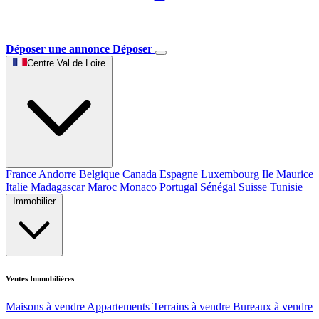
Déposer une annonce
Déposer
Centre Val de Loire
France
Andorre
Belgique
Canada
Espagne
Luxembourg
Ile Maurice
Italie
Madagascar
Maroc
Monaco
Portugal
Sénégal
Suisse
Tunisie
Immobilier
Ventes Immobilières
Maisons à vendre
Appartements
Terrains à vendre
Bureaux à vendre