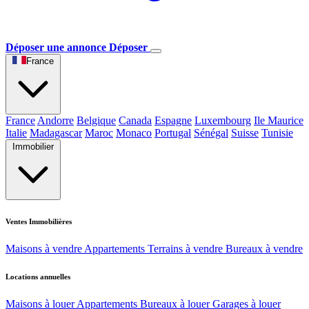
Déposer une annonce
Déposer
France
France
Andorre
Belgique
Canada
Espagne
Luxembourg
Ile Maurice
Italie
Madagascar
Maroc
Monaco
Portugal
Sénégal
Suisse
Tunisie
Immobilier
Ventes Immobilières
Maisons à vendre
Appartements
Terrains à vendre
Bureaux à vendre
Locations annuelles
Maisons à louer
Appartements
Bureaux à louer
Garages à louer