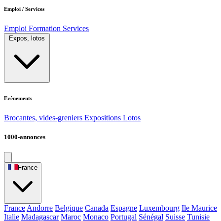
Emploi / Services
Emploi
Formation
Services
Expos, lotos
Evènements
Brocantes, vides-greniers
Expositions
Lotos
1000-annonces
France
France
Andorre
Belgique
Canada
Espagne
Luxembourg
Ile Maurice
Italie
Madagascar
Maroc
Monaco
Portugal
Sénégal
Suisse
Tunisie