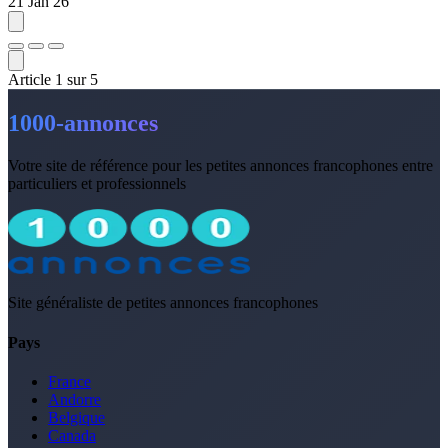
21 Jan 26
Article
1
sur
5
1000-annonces
Votre site de référence pour les petites annonces francophones entre
particuliers et professionnels
Site généraliste de petites annonces francophones
Pays
France
Andorre
Belgique
Canada