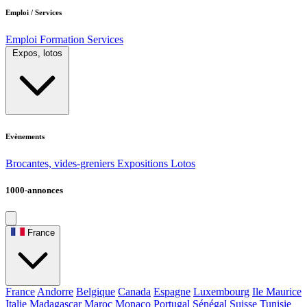
Emploi / Services
Emploi
Formation
Services
Expos, lotos
Evènements
Brocantes, vides-greniers
Expositions
Lotos
1000-annonces
France
France
Andorre
Belgique
Canada
Espagne
Luxembourg
Ile Maurice
Italie
Madagascar
Maroc
Monaco
Portugal
Sénégal
Suisse
Tunisie