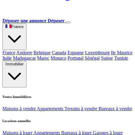
Déposer une annonce
Déposer
France
France
Andorre
Belgique
Canada
Espagne
Luxembourg
Ile Maurice
Italie
Madagascar
Maroc
Monaco
Portugal
Sénégal
Suisse
Tunisie
Immobilier
Ventes Immobilières
Maisons à vendre
Appartements
Terrains à vendre
Bureaux à vendre
Locations annuelles
Maisons à louer
Appartements
Bureaux à louer
Garages à louer