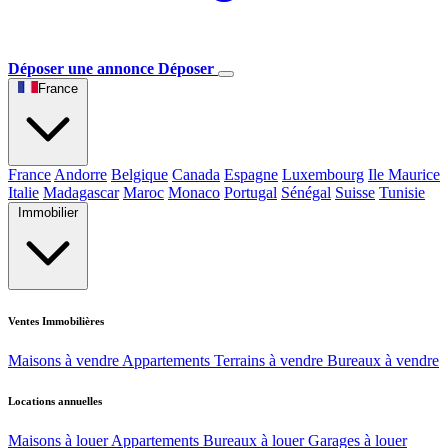
Déposer une annonce
Déposer
France
France
Andorre
Belgique
Canada
Espagne
Luxembourg
Ile Maurice
Italie
Madagascar
Maroc
Monaco
Portugal
Sénégal
Suisse
Tunisie
Immobilier
Ventes Immobilières
Maisons à vendre
Appartements
Terrains à vendre
Bureaux à vendre
Locations annuelles
Maisons à louer
Appartements
Bureaux à louer
Garages à louer