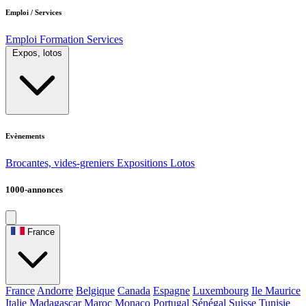
Emploi / Services
Emploi
Formation
Services
Expos, lotos
Evènements
Brocantes, vides-greniers
Expositions
Lotos
1000-annonces
France
France
Andorre
Belgique
Canada
Espagne
Luxembourg
Ile Maurice
Italie
Madagascar
Maroc
Monaco
Portugal
Sénégal
Suisse
Tunisie