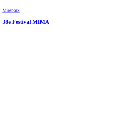
Mirepoix
U
38e Festival MIMA