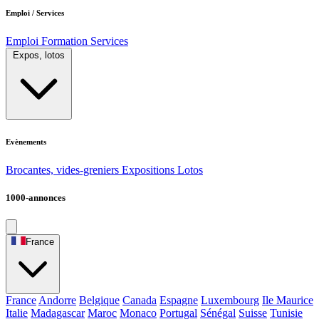
Emploi / Services
Emploi
Formation
Services
Expos, lotos
Evènements
Brocantes, vides-greniers
Expositions
Lotos
1000-annonces
France
France
Andorre
Belgique
Canada
Espagne
Luxembourg
Ile Maurice
Italie
Madagascar
Maroc
Monaco
Portugal
Sénégal
Suisse
Tunisie