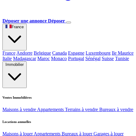
Déposer une annonce
Déposer
France
France
Andorre
Belgique
Canada
Espagne
Luxembourg
Ile Maurice
Italie
Madagascar
Maroc
Monaco
Portugal
Sénégal
Suisse
Tunisie
Immobilier
Ventes Immobilières
Maisons à vendre
Appartements
Terrains à vendre
Bureaux à vendre
Locations annuelles
Maisons à louer
Appartements
Bureaux à louer
Garages à louer