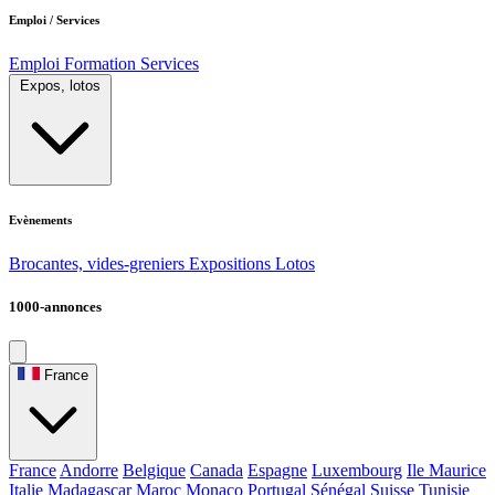
Emploi / Services
Emploi
Formation
Services
Expos, lotos
Evènements
Brocantes, vides-greniers
Expositions
Lotos
1000-annonces
France
France
Andorre
Belgique
Canada
Espagne
Luxembourg
Ile Maurice
Italie
Madagascar
Maroc
Monaco
Portugal
Sénégal
Suisse
Tunisie