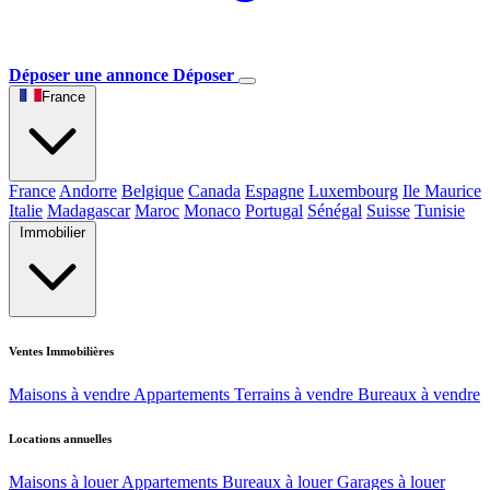
Déposer une annonce
Déposer
France
France
Andorre
Belgique
Canada
Espagne
Luxembourg
Ile Maurice
Italie
Madagascar
Maroc
Monaco
Portugal
Sénégal
Suisse
Tunisie
Immobilier
Ventes Immobilières
Maisons à vendre
Appartements
Terrains à vendre
Bureaux à vendre
Locations annuelles
Maisons à louer
Appartements
Bureaux à louer
Garages à louer