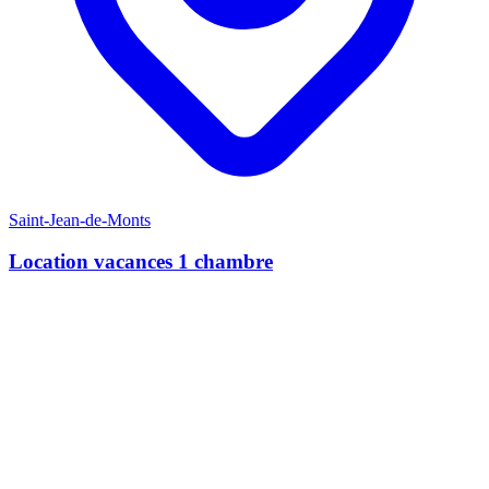
Saint-Jean-de-Monts
S
Location vacances 1 chambre
4