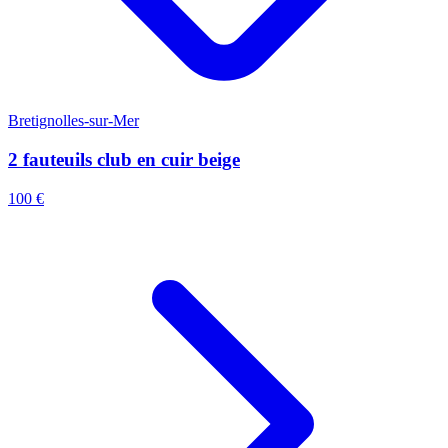
M
Bretignolles-sur-Mer
2 fauteuils club en cuir beige
6
100 €